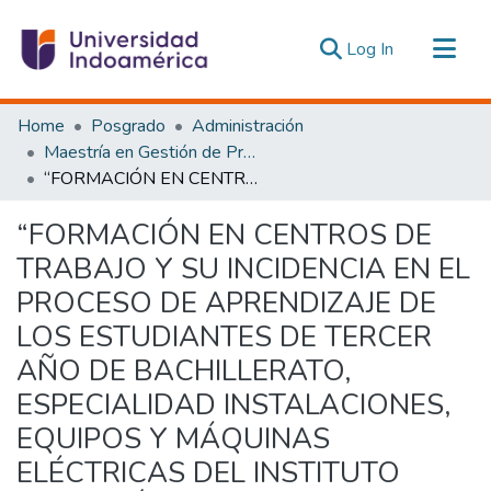
(current)
Log In
Communities & Collections
Home
Posgrado
Administración
All of DSpace
Maestría en Gestión de Proyectos Socioproductivos
“FORMACIÓN EN CENTROS DE TRABAJO Y SU INCIDENCIA EN EL PROCESO DE APRENDIZAJE DE LOS ESTUDIANTES DE TERCER AÑO DE BACHILLERATO, ESPECIALIDAD INSTALACIONES, EQUIPOS Y MÁQUINAS ELÉCTRICAS DEL INSTITUTO TECNOLÓGICO SUPERIOR CENTRAL TÉCNICO AÑO 2014”
Statistics
Estadísticas Externas
“FORMACIÓN EN CENTROS DE
TRABAJO Y SU INCIDENCIA EN EL
PROCESO DE APRENDIZAJE DE
LOS ESTUDIANTES DE TERCER
AÑO DE BACHILLERATO,
ESPECIALIDAD INSTALACIONES,
EQUIPOS Y MÁQUINAS
ELÉCTRICAS DEL INSTITUTO