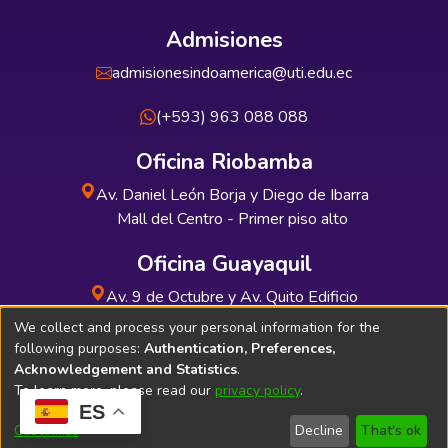
Admisiones
admisionesindoamerica@uti.edu.ec
(+593) 963 088 088
Oficina Riobamba
Av. Daniel León Borja y Diego de Ibarra
Mall del Centro - Primer piso alto
Oficina Guayaquil
Av. 9 de Octubre y Av. Quito Edificio
INDUAUTO - Planta baja
We collect and process your personal information for the
following purposes:
Authentication, Preferences,
Acknowledgement and Statistics
.
To learn more, please read our
privacy policy
.
ES
Soporte Técnico
Bibliolatino.com
Customize
Decline
That's ok