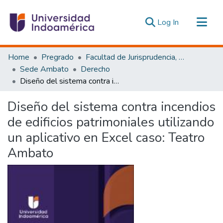
(current)
Log In
Communities & Collections
Home
Pregrado
Facultad de Jurisprudencia, Ciencias Políticas y Económicas
All of DSpace
Sede Ambato
Derecho
Diseño del sistema contra incendios de edificios patrimoniales utilizando un aplicativo en Excel caso: Teatro Ambato
Statistics
Estadísticas Externas
Diseño del sistema contra incendios
de edificios patrimoniales utilizando
un aplicativo en Excel caso: Teatro
Ambato