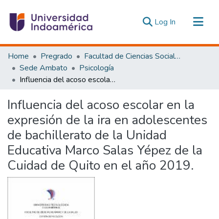
(current)
Log In
Communities & Collections
Home
Pregrado
Facultad de Ciencias Sociales y Humanas
All of DSpace
Sede Ambato
Psicología
Influencia del acoso escolar en la expresión de la ira en adolescentes de bachillerato de la Unidad Educativa Marco Salas Yépez de la Cuidad de Quito en el año 2019.
Statistics
Estadísticas Externas
Influencia del acoso escolar en la
expresión de la ira en adolescentes
de bachillerato de la Unidad
Educativa Marco Salas Yépez de la
Cuidad de Quito en el año 2019.