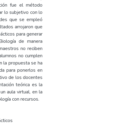
cción fue el método
r lo subjetivo con lo
dades que se empleó
ltados arrojaron que
dácticos para generar
 Biología de manera
s maestros no reciben
os alumnos no cumplen
on la propuesta se ha
ida para ponerlos en
ativo de los docentes
tación teórica es la
 aula virtual, en la
ología con recursos.
cticos