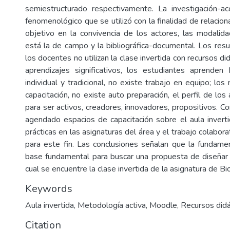
semiestructurado respectivamente. La investigación-a
fenomenológico que se utilizó con la finalidad de relaciona
objetivo en la convivencia de los actores, las modali
4
está la de campo y la bibliográfica-documental. Los resu
los docentes no utilizan la clase invertida con recursos di
aprendizajes significativos, los estudiantes aprenden
individual y tradicional, no existe trabajo en equipo; lo
capacitación, no existe auto preparación, el perfil de l
para ser activos, creadores, innovadores, propositivos. C
agendado espacios de capacitación sobre el aula invert
prácticas en las asignaturas del área y el trabajo colabor
para este fin. Las conclusiones señalan que la fundamen
base fundamental para buscar una propuesta de diseñar un
cual se encuentre la clase invertida de la asignatura de Bi
Keywords
Aula invertida
,
Metodología activa
,
Moodle
,
Recursos didá
Citation