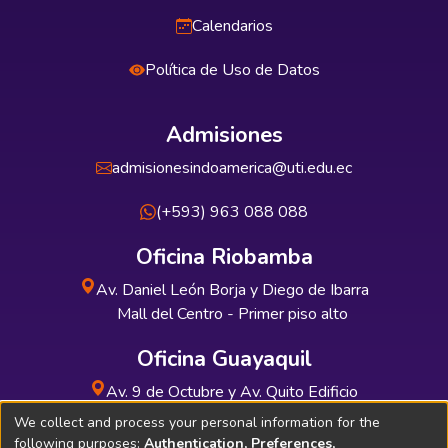
Calendarios
Política de Uso de Datos
Admisiones
admisionesindoamerica@uti.edu.ec
(+593) 963 088 088
Oficina Riobamba
Av. Daniel León Borja y Diego de Ibarra
Mall del Centro - Primer piso alto
Oficina Guayaquil
Av. 9 de Octubre y Av. Quito Edificio
INDUAUTO - Planta baja
We collect and process your personal information for the
following purposes:
Authentication, Preferences,