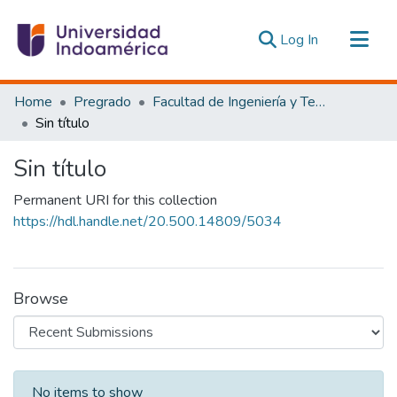
(current)
Log In
Communities & Collections
Home
Pregrado
Facultad de Ingeniería y Tecnologías de la Información y la Comunicación
All of DSpace
Sin título
Statistics
Sin título
Estadísticas Externas
Permanent URI for this collection
https://hdl.handle.net/20.500.14809/5034
Browse
Recent Submissions
No items to show