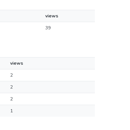
views
39
views
2
2
2
1