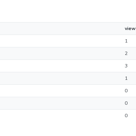
view
1
2
3
1
0
0
0