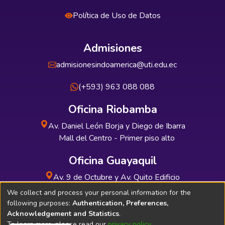
Política de Uso de Datos
Admisiones
admisionesindoamerica@uti.edu.ec
(+593) 963 088 088
Oficina Riobamba
Av. Daniel León Borja y Diego de Ibarra
Mall del Centro - Primer piso alto
Oficina Guayaquil
Av. 9 de Octubre y Av. Quito Edificio
INDUAUTO - Planta baja
We collect and process your personal information for the
following purposes:
Authentication, Preferences,
Acknowledgement and Statistics
.
To learn more, please read our
privacy policy
.