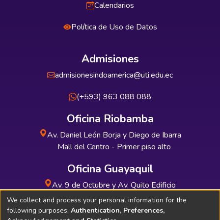
Calendarios
Política de Uso de Datos
Admisiones
admisionesindoamerica@uti.edu.ec
(+593) 963 088 088
Oficina Riobamba
Av. Daniel León Borja y Diego de Ibarra
Mall del Centro - Primer piso alto
Oficina Guayaquil
Av. 9 de Octubre y Av. Quito Edificio
INDUAUTO - Planta baja
We collect and process your personal information for the
following purposes:
Authentication, Preferences,