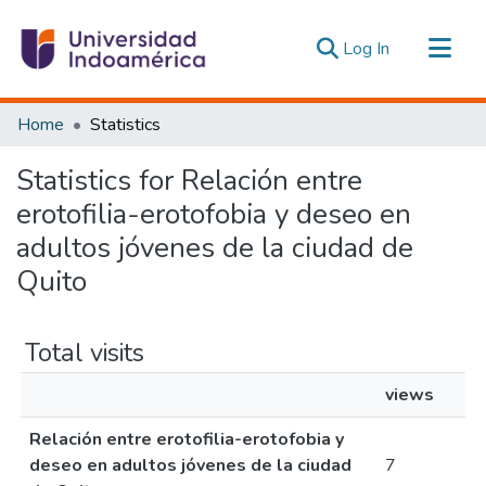
(current)
Log In
Communities & Collections
Home
Statistics
All of DSpace
Statistics for Relación entre
Estadísticas Externas
erotofilia-erotofobia y deseo en
adultos jóvenes de la ciudad de
Quito
Total visits
views
Relación entre erotofilia-erotofobia y
deseo en adultos jóvenes de la ciudad
7