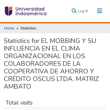
(current)
Log In
Communities & Collections
Home
Statistics
All of DSpace
Statistics for EL MOBBING Y SU
Estadísticas Externas
INFLUENCIA EN EL CLIMA
ORGANIZACIONAL EN LOS
COLABORADORES DE LA
COOPERATIVA DE AHORRO Y
CRÉDITO OSCUS LTDA. ̈MATRIZ
AMBATO
Total visits