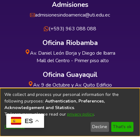
Admisiones
admisionesindoamerica@uti.edu.ec
(+593) 963 088 088
Oficina Riobamba
Av. Daniel León Borja y Diego de Ibarra
Mall del Centro - Primer piso alto
Oficina Guayaquil
Av. 9 de Octubre y Av. Quito Edificio
INDUAUTO - Planta baja
We collect and process your personal information for the
following purposes:
Authentication, Preferences,
Acknowledgement and Statistics
.
To learn more, please read our
privacy policy
.
ES
Soporte Técnico
Bibliolatino.com
Customize
Decline
That's ok