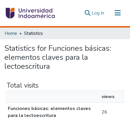
(current)
Log In
Communities & Collections
Home
Statistics
All of DSpace
Statistics for Funciones básicas:
Estadísticas Externas
elementos claves para la
lectoescritura
Total visits
views
Funciones básicas: elementos claves
26
para la lectoescritura