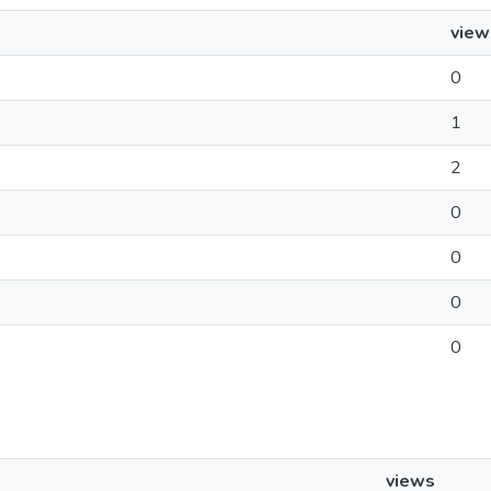
view
0
1
2
0
0
0
0
views