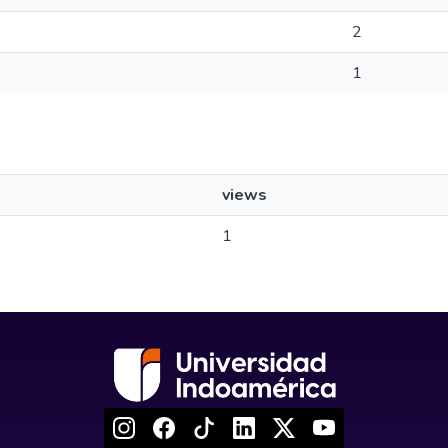
2
1
views
1