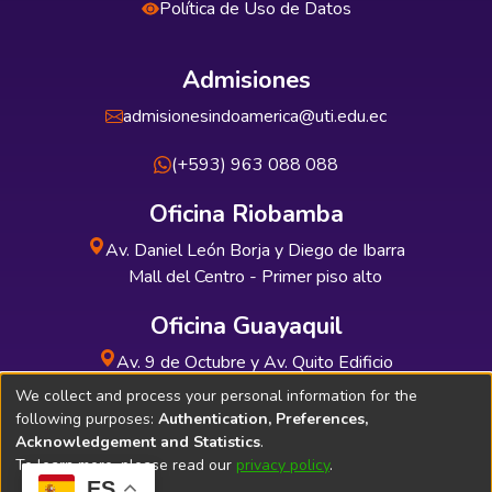
Política de Uso de Datos
Admisiones
admisionesindoamerica@uti.edu.ec
(+593) 963 088 088
Oficina Riobamba
Av. Daniel León Borja y Diego de Ibarra
Mall del Centro - Primer piso alto
Oficina Guayaquil
Av. 9 de Octubre y Av. Quito Edificio
INDUAUTO - Planta baja
We collect and process your personal information for the
following purposes:
Authentication, Preferences,
Acknowledgement and Statistics
.
To learn more, please read our
privacy policy
.
ES