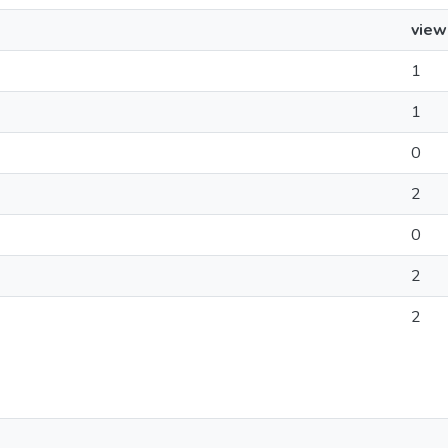
view
1
1
0
2
0
2
2