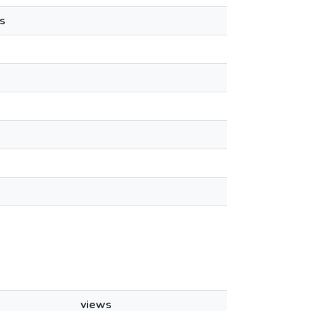
s
views