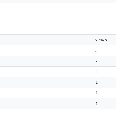
views
3
2
2
1
1
1