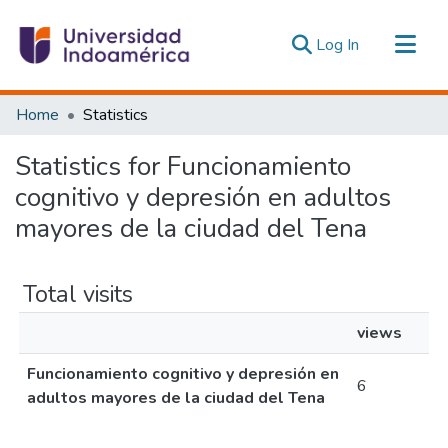
(current)
Log In
Communities & Collections
Home
Statistics
All of DSpace
Statistics for Funcionamiento
Estadísticas Externas
cognitivo y depresión en adultos
mayores de la ciudad del Tena
Total visits
views
Funcionamiento cognitivo y depresión en
6
adultos mayores de la ciudad del Tena