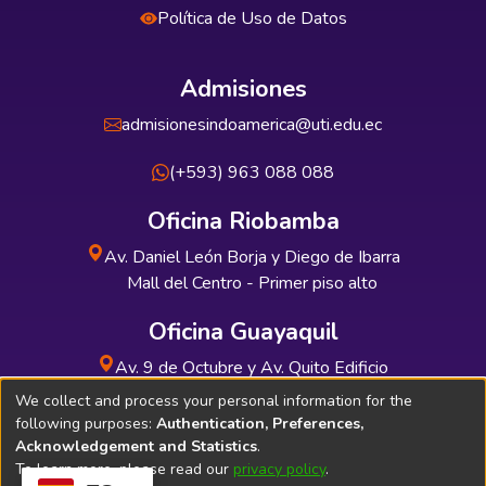
Política de Uso de Datos
Admisiones
admisionesindoamerica@uti.edu.ec
(+593) 963 088 088
Oficina Riobamba
Av. Daniel León Borja y Diego de Ibarra
Mall del Centro - Primer piso alto
Oficina Guayaquil
Av. 9 de Octubre y Av. Quito Edificio
INDUAUTO - Planta baja
We collect and process your personal information for the
following purposes:
Authentication, Preferences,
Acknowledgement and Statistics
.
To learn more, please read our
privacy policy
.