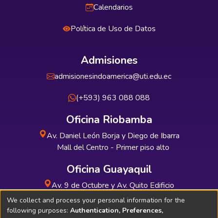
Calendarios
Política de Uso de Datos
Admisiones
admisionesindoamerica@uti.edu.ec
(+593) 963 088 088
Oficina Riobamba
Av. Daniel León Borja y Diego de Ibarra
Mall del Centro - Primer piso alto
Oficina Guayaquil
Av. 9 de Octubre y Av. Quito Edificio
INDUAUTO - Planta baja
We collect and process your personal information for the
following purposes:
Authentication, Preferences,