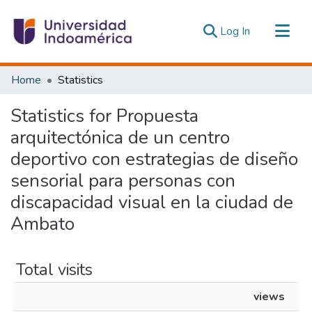
(current)
Log In
Communities & Collections
Home
Statistics
All of DSpace
Statistics for Propuesta
Estadísticas Externas
arquitectónica de un centro
deportivo con estrategias de diseño
sensorial para personas con
discapacidad visual en la ciudad de
Ambato
Total visits
views