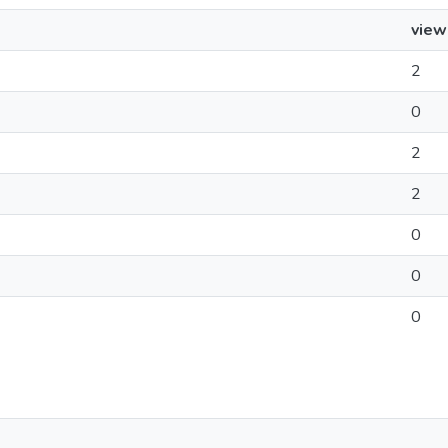
view
2
0
2
2
0
0
0