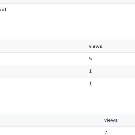
pdf
views
5
1
1
views
2