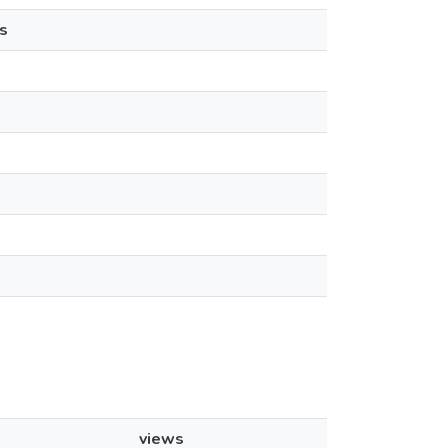
s
views