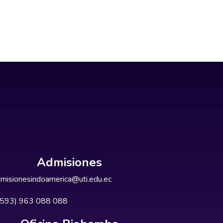
Admisiones
misionesindoamerica@uti.edu.ec
+593) 963 088 088