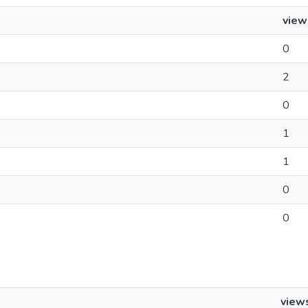
view
0
2
0
1
1
0
0
view