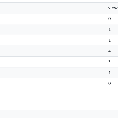
view
0
1
1
4
3
1
0