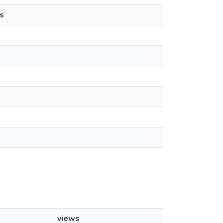
s
views