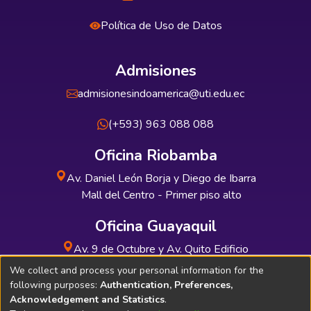
Política de Uso de Datos
Admisiones
admisionesindoamerica@uti.edu.ec
(+593) 963 088 088
Oficina Riobamba
Av. Daniel León Borja y Diego de Ibarra
Mall del Centro - Primer piso alto
Oficina Guayaquil
Av. 9 de Octubre y Av. Quito Edificio
INDUAUTO - Planta baja
We collect and process your personal information for the
following purposes:
Authentication, Preferences,
Acknowledgement and Statistics
.