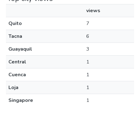
views
Quito
7
Tacna
6
Guayaquil
3
Central
1
Cuenca
1
Loja
1
Singapore
1