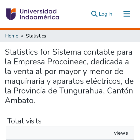
(current)
Log In
Communities & Collections
Home
Statistics
All of DSpace
Statistics for Sistema contable para
Estadísticas Externas
la Empresa Procoineec, dedicada a
la venta al por mayor y menor de
maquinaria y aparatos eléctricos, de
la Provincia de Tungurahua, Cantón
Ambato.
Total visits
views