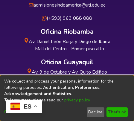
admisionesindoamerica@uti.edu.ec
(+593) 963 088 088
Oficina Riobamba
Av. Daniel León Borja y Diego de Ibarra
Mall del Centro - Primer piso alto
Oficina Guayaquil
Av. 9 de Octubre y Av. Quito Edificio
INDUAUTO - Planta baja
We collect and process your personal information for the
following purposes:
Authentication, Preferences,
Acknowledgement and Statistics
.
To learn more, please read our
privacy policy
.
ES
Soporte Técnico
Bibliolatino.com
Customize
Decline
That's ok