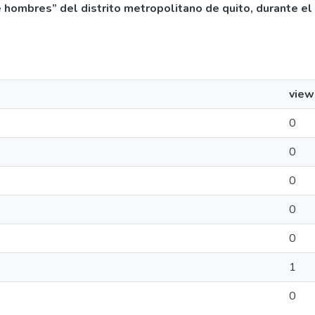
 de hombres” del distrito metropolitano de quito, durante e
view
0
0
0
0
0
1
0