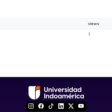
views
1