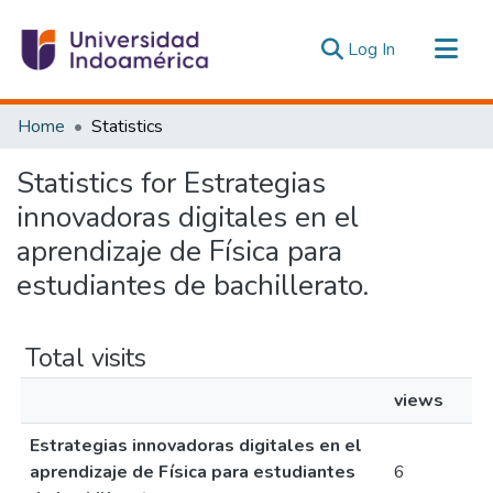
(current)
Log In
Communities & Collections
Home
Statistics
All of DSpace
Statistics for Estrategias
Estadísticas Externas
innovadoras digitales en el
aprendizaje de Física para
estudiantes de bachillerato.
Total visits
views
Estrategias innovadoras digitales en el
aprendizaje de Física para estudiantes
6