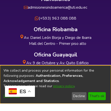
admisionesindoamerica@uti.edu.ec
(+593) 963 088 088
Oficina Riobamba
Av. Daniel León Borja y Diego de Ibarra
Mall del Centro - Primer piso alto
Oficina Guayaquil
Av. 9 de Octubre y Av. Quito Edificio
INDUAUTO - Planta baja
We collect and process your personal information for the
following purposes:
Authentication, Preferences,
Acknowledgement and Statistics
.
To learn more, please read our
privacy policy
.
ES
Soporte Técnico
Bibliolatino.com
Customize
Decline
That's ok