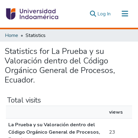
(current)
Log In
Communities & Collections
Home
Statistics
All of DSpace
Statistics for La Prueba y su
Estadísticas Externas
Valoración dentro del Código
Orgánico General de Procesos,
Ecuador.
Total visits
views
La Prueba y su Valoración dentro del
Código Orgánico General de Procesos,
23