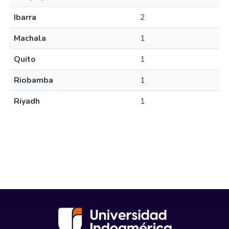
Ibarra
2
Machala
1
Quito
1
Riobamba
1
Riyadh
1