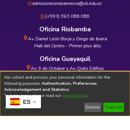
admisionesindoamerica@uti.edu.ec
(+593) 963 088 088
Oficina Riobamba
Av. Daniel León Borja y Diego de Ibarra
Mall del Centro - Primer piso alto
Oficina Guayaquil
Av. 9 de Octubre y Av. Quito Edificio
INDUAUTO - Planta baja
We collect and process your personal information for the
following purposes:
Authentication, Preferences,
Acknowledgement and Statistics
.
To learn more, please read our
privacy policy
.
ES
Soporte Técnico
Bibliolatino.com
Customize
Decline
That's ok