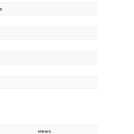
s
views