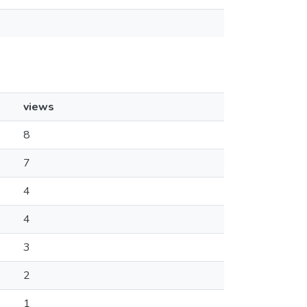
views
8
7
4
4
3
2
1