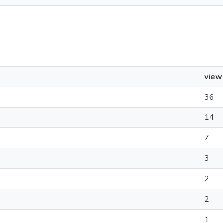
view
36
14
7
3
2
2
1