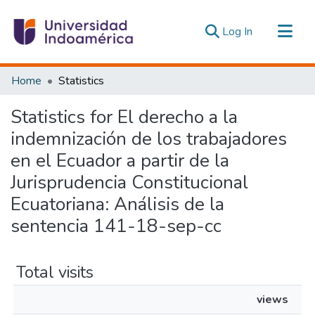
(current)
Log In
Communities & Collections
Home
Statistics
All of DSpace
Statistics for El derecho a la
Estadísticas Externas
indemnización de los trabajadores
en el Ecuador a partir de la
Jurisprudencia Constitucional
Ecuatoriana: Análisis de la
sentencia 141-18-sep-cc
Total visits
views