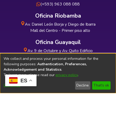
(+593) 963 088 088
Oficina Riobamba
Av. Daniel León Borja y Diego de Ibarra
Mall del Centro - Primer piso alto
Oficina Guayaquil
Av. 9 de Octubre y Av. Quito Edificio
INDUAUTO - Planta baja
We collect and process your personal information for the
following purposes:
Authentication, Preferences,
Acknowledgement and Statistics
.
To learn more, please read our
privacy policy
.
ES
Soporte Técnico
Bibliolatino.com
Customize
Decline
That's ok