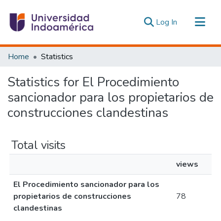
(current)
Log In
Communities & Collections
Home
Statistics
All of DSpace
Statistics for El Procedimiento
Estadísticas Externas
sancionador para los propietarios de
construcciones clandestinas
Total visits
views
El Procedimiento sancionador para los
propietarios de construcciones
78
clandestinas