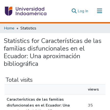
(current)
Log In
Communities & Collections
Home
Statistics
All of DSpace
Statistics for Características de las
Estadísticas Externas
familias disfuncionales en el
Ecuador: Una aproximación
bibliográfica
Total visits
views
Características de las familias
disfuncionales en el Ecuador: Una
35