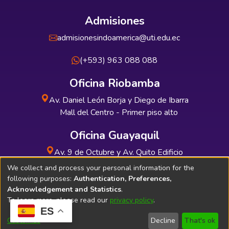
Admisiones
admisionesindoamerica@uti.edu.ec
(+593) 963 088 088
Oficina Riobamba
Av. Daniel León Borja y Diego de Ibarra
Mall del Centro - Primer piso alto
Oficina Guayaquil
Av. 9 de Octubre y Av. Quito Edificio
INDUAUTO - Planta baja
We collect and process your personal information for the
following purposes:
Authentication, Preferences,
Acknowledgement and Statistics
.
To learn more, please read our
privacy policy
.
ES
Soporte Técnico
Bibliolatino.com
Customize
Decline
That's ok