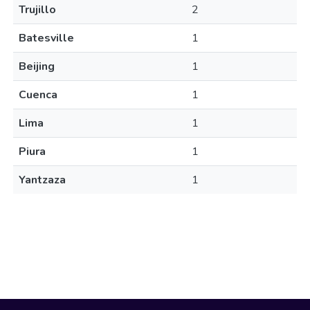
Trujillo
2
Batesville
1
Beijing
1
Cuenca
1
Lima
1
Piura
1
Yantzaza
1