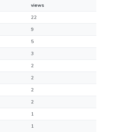
views
22
9
5
3
2
2
2
2
1
1