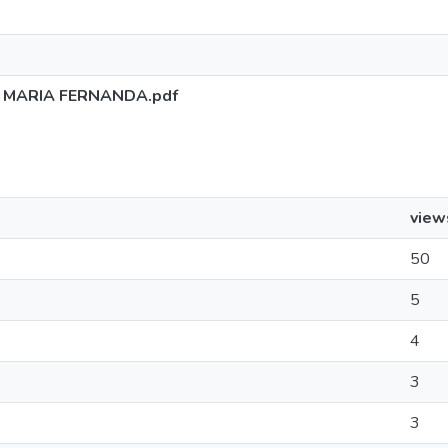
 MARIA FERNANDA.pdf
view
50
5
4
3
3