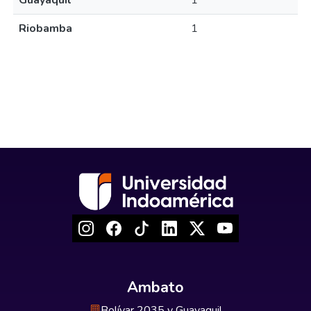
Guayaquil
1
Riobamba
1
Ambato
Bolívar 2035 y Guayaquil