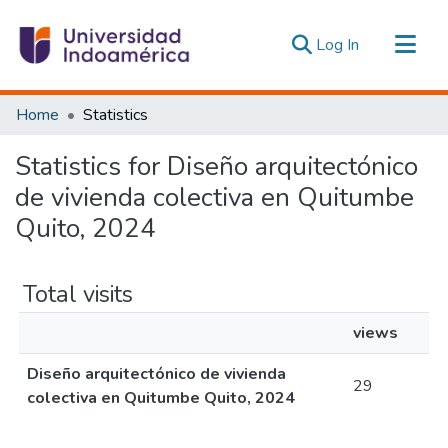
(current)
Log In
Communities & Collections
Home
Statistics
All of DSpace
Statistics for Diseño arquitectónico
Estadísticas Externas
de vivienda colectiva en Quitumbe
Quito, 2024
Total visits
views
Diseño arquitectónico de vivienda
29
colectiva en Quitumbe Quito, 2024