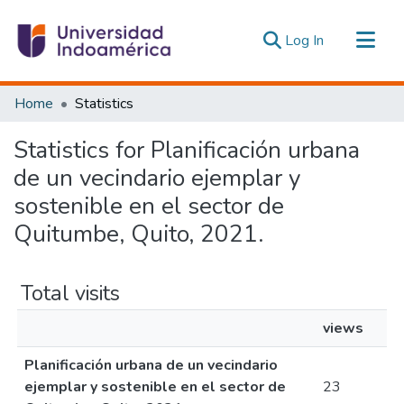
(current)
Log In
Communities & Collections
Home
Statistics
All of DSpace
Statistics for Planificación urbana
Estadísticas Externas
de un vecindario ejemplar y
sostenible en el sector de
Quitumbe, Quito, 2021.
Total visits
views
Planificación urbana de un vecindario
ejemplar y sostenible en el sector de
23