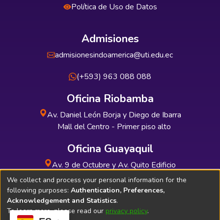
Política de Uso de Datos
Admisiones
admisionesindoamerica@uti.edu.ec
(+593) 963 088 088
Oficina Riobamba
Av. Daniel León Borja y Diego de Ibarra
Mall del Centro - Primer piso alto
Oficina Guayaquil
Av. 9 de Octubre y Av. Quito Edificio
INDUAUTO - Planta baja
We collect and process your personal information for the
following purposes:
Authentication, Preferences,
Acknowledgement and Statistics
.
To learn more, please read our
privacy policy
.