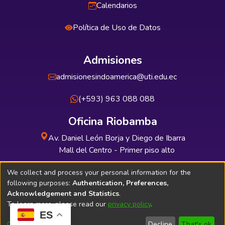
Calendarios
Política de Uso de Datos
Admisiones
admisionesindoamerica@uti.edu.ec
(+593) 963 088 088
Oficina Riobamba
Av. Daniel León Borja y Diego de Ibarra
Mall del Centro - Primer piso alto
Oficina Guayaquil
We collect and process your personal information for the
following purposes:
Authentication, Preferences,
Av. 9 de Octubre y Av. Quito Edificio
Acknowledgement and Statistics
.
INDUAUTO - Planta baja
To learn more, please read our
privacy policy
.
ES
Customize
Decline
That's ok