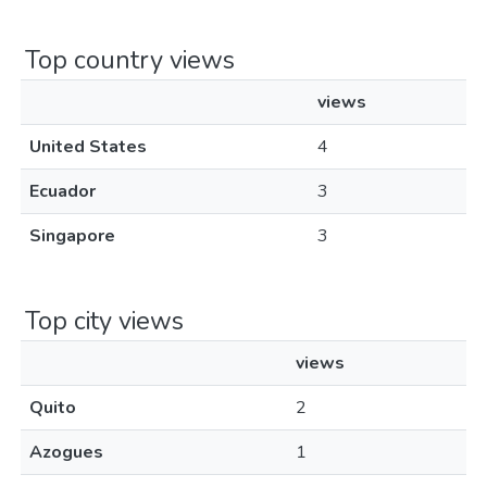
Top country views
views
United States
4
Ecuador
3
Singapore
3
Top city views
views
Quito
2
Azogues
1