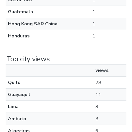
Guatemala
1
Hong Kong SAR China
1
Honduras
1
Top city views
views
Quito
29
Guayaquil
11
Lima
9
Ambato
8
Algeciras
6