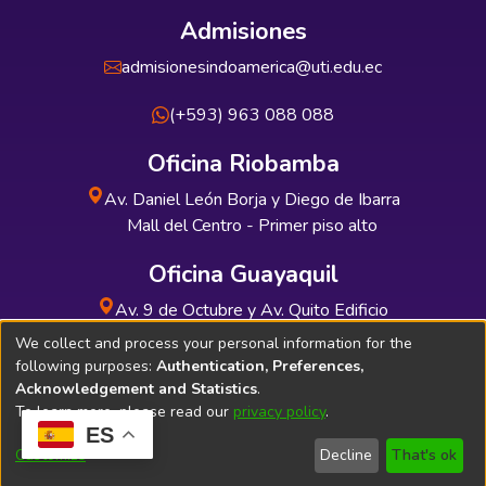
Admisiones
admisionesindoamerica@uti.edu.ec
(+593) 963 088 088
Oficina Riobamba
Av. Daniel León Borja y Diego de Ibarra
Mall del Centro - Primer piso alto
Oficina Guayaquil
Av. 9 de Octubre y Av. Quito Edificio
INDUAUTO - Planta baja
We collect and process your personal information for the
following purposes:
Authentication, Preferences,
Acknowledgement and Statistics
.
To learn more, please read our
privacy policy
.
ES
Soporte Técnico
Bibliolatino.com
Customize
Decline
That's ok