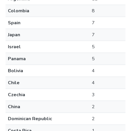
Colombia
8
Spain
7
Japan
7
Israel
5
Panama
5
Bolivia
4
Chile
4
Czechia
3
China
2
Dominican Republic
2
Costa Rica
1