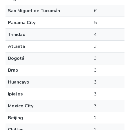
San Miguel de Tucumán
6
Panama City
5
Trinidad
4
Atlanta
3
Bogotá
3
Brno
3
Huancayo
3
Ipiales
3
Mexico City
3
Beijing
2
Chillan
2