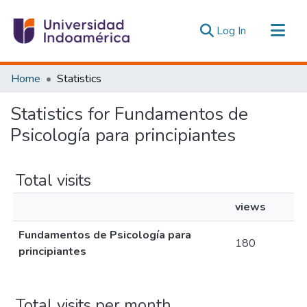
(current)
Log In
Communities & Collections
Home
Statistics
All of DSpace
Statistics for Fundamentos de
Estadísticas Externas
Psicología para principiantes
Total visits
views
Fundamentos de Psicología para
180
principiantes
Total visits per month