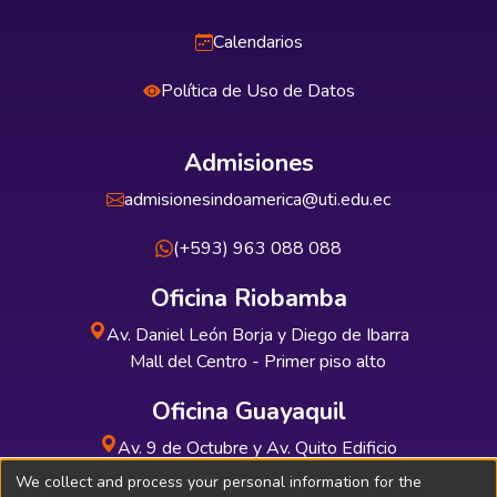
Calendarios
Política de Uso de Datos
Admisiones
admisionesindoamerica@uti.edu.ec
(+593) 963 088 088
Oficina Riobamba
Av. Daniel León Borja y Diego de Ibarra
Mall del Centro - Primer piso alto
Oficina Guayaquil
Av. 9 de Octubre y Av. Quito Edificio
INDUAUTO - Planta baja
We collect and process your personal information for the