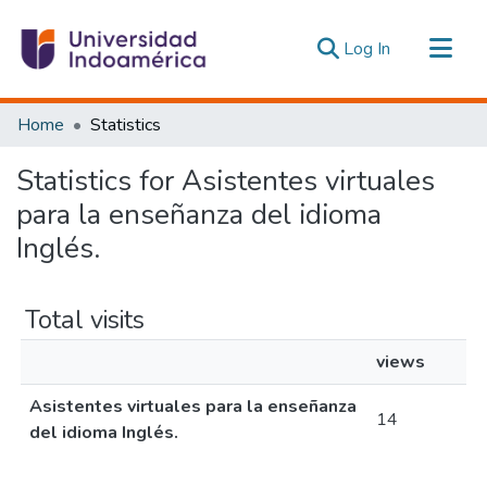
(current)
Log In
Communities & Collections
Home
Statistics
All of DSpace
Statistics for Asistentes virtuales
Estadísticas Externas
para la enseñanza del idioma
Inglés.
Total visits
views
Asistentes virtuales para la enseñanza
14
del idioma Inglés.