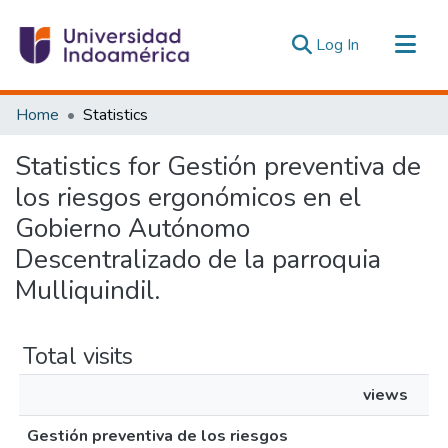
(current)
Log In
Communities & Collections
Home
Statistics
All of DSpace
Statistics for Gestión preventiva de
Estadísticas Externas
los riesgos ergonómicos en el
Gobierno Autónomo
Descentralizado de la parroquia
Mulliquindil.
Total visits
views
Gestión preventiva de los riesgos