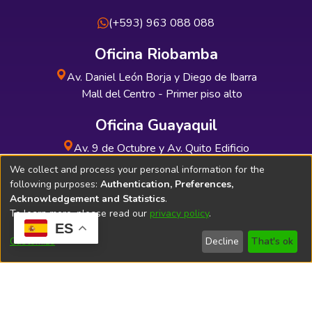
(+593) 963 088 088
Oficina Riobamba
Av. Daniel León Borja y Diego de Ibarra
Mall del Centro - Primer piso alto
Oficina Guayaquil
Av. 9 de Octubre y Av. Quito Edificio
INDUAUTO - Planta baja
We collect and process your personal information for the
following purposes:
Authentication, Preferences,
Acknowledgement and Statistics
.
To learn more, please read our
privacy policy
.
ES
Soporte Técnico
Bibliolatino.com
Customize
Decline
That's ok