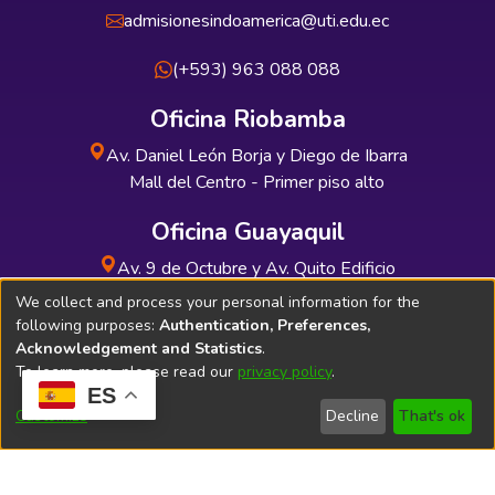
admisionesindoamerica@uti.edu.ec
(+593) 963 088 088
Oficina Riobamba
Av. Daniel León Borja y Diego de Ibarra
Mall del Centro - Primer piso alto
Oficina Guayaquil
Av. 9 de Octubre y Av. Quito Edificio
INDUAUTO - Planta baja
We collect and process your personal information for the
following purposes:
Authentication, Preferences,
Acknowledgement and Statistics
.
To learn more, please read our
privacy policy
.
ES
Soporte Técnico
Bibliolatino.com
Customize
Decline
That's ok