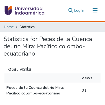
(current)
Log In
Communities & Collections
Home
Statistics
All of DSpace
Statistics for Peces de la Cuenca
Estadísticas Externas
del río Mira: Pacífico colombo-
ecuatoriano
Total visits
views
Peces de la Cuenca del río Mira:
31
Pacífico colombo-ecuatoriano