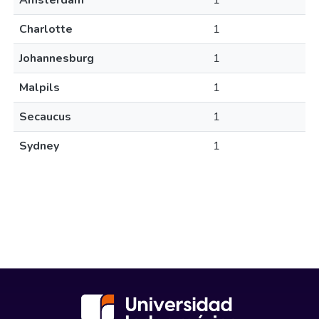
Amsterdam
1
Charlotte
1
Johannesburg
1
Malpils
1
Secaucus
1
Sydney
1