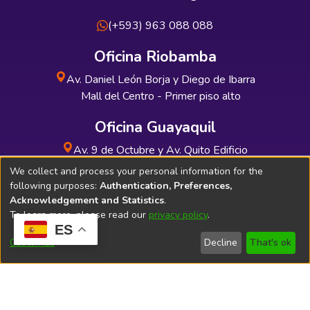
(+593) 963 088 088
Oficina Riobamba
Av. Daniel León Borja y Diego de Ibarra
Mall del Centro - Primer piso alto
Oficina Guayaquil
Av. 9 de Octubre y Av. Quito Edificio
INDUAUTO - Planta baja
We collect and process your personal information for the
following purposes:
Authentication, Preferences,
Acknowledgement and Statistics
.
To learn more, please read our
privacy policy
.
ES
Soporte Técnico
Bibliolatino.com
Customize
Decline
That's ok