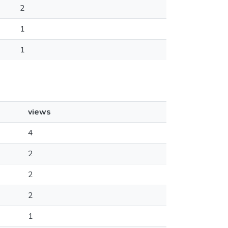
2
1
1
views
4
2
2
2
1