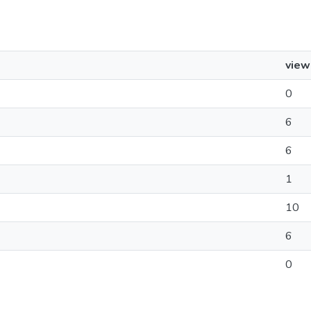
view
0
6
6
1
10
6
0