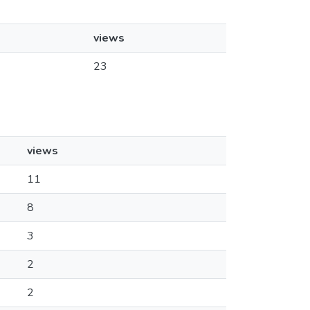
views
23
views
11
8
3
2
2