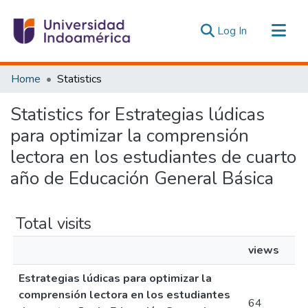
(current)
Log In
Communities & Collections
Home
Statistics
All of DSpace
Statistics for Estrategias lúdicas
Estadísticas Externas
para optimizar la comprensión
lectora en los estudiantes de cuarto
año de Educación General Básica
Total visits
views
Estrategias lúdicas para optimizar la
comprensión lectora en los estudiantes
64