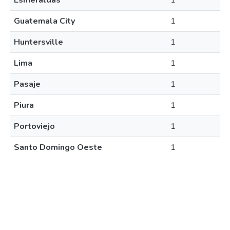
Esmeraldas
1
Guatemala City
1
Huntersville
1
Lima
1
Pasaje
1
Piura
1
Portoviejo
1
Santo Domingo Oeste
1