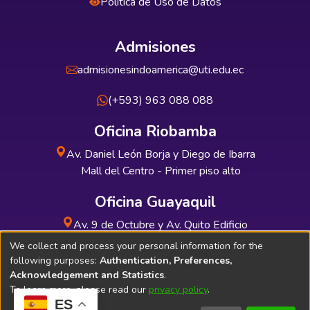
Política de Uso de Datos
Admisiones
admisionesindoamerica@uti.edu.ec
(+593) 963 088 088
Oficina Riobamba
Av. Daniel León Borja y Diego de Ibarra
Mall del Centro - Primer piso alto
Oficina Guayaquil
Av. 9 de Octubre y Av. Quito Edificio
INDUAUTO - Planta baja
We collect and process your personal information for the
following purposes:
Authentication, Preferences,
Acknowledgement and Statistics
.
To learn more, please read our
privacy policy
.
ES
Soporte Técnico
Bibliolatino.com