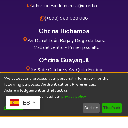
admisionesindoamerica@uti.edu.ec
(+593) 963 088 088
Oficina Riobamba
Av. Daniel León Borja y Diego de Ibarra
Mall del Centro - Primer piso alto
Oficina Guayaquil
Av. 9 de Octubre y Av. Quito Edificio
INDUAUTO - Planta baja
We collect and process your personal information for the
following purposes:
Authentication, Preferences,
Acknowledgement and Statistics
.
To learn more, please read our
privacy policy
.
ES
Soporte Técnico
Bibliolatino.com
Customize
Decline
That's ok