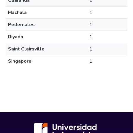
Guaranda
1
Machala
1
Pedernales
1
Riyadh
1
Saint Clairsville
1
Singapore
1