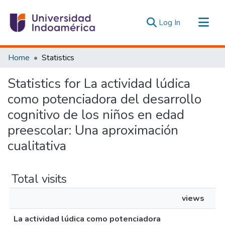
(current)
Log In
Communities & Collections
Home
Statistics
All of DSpace
Statistics for La actividad lúdica
Estadísticas Externas
como potenciadora del desarrollo
cognitivo de los niños en edad
preescolar: Una aproximación
cualitativa
Total visits
views
La actividad lúdica como potenciadora