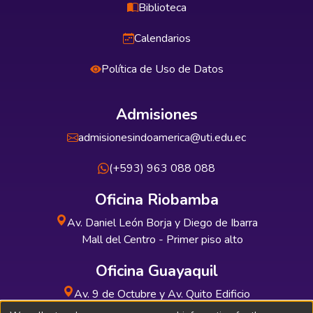
Biblioteca
Calendarios
Política de Uso de Datos
Admisiones
admisionesindoamerica@uti.edu.ec
(+593) 963 088 088
Oficina Riobamba
Av. Daniel León Borja y Diego de Ibarra
Mall del Centro - Primer piso alto
Oficina Guayaquil
Av. 9 de Octubre y Av. Quito Edificio
INDUAUTO - Planta baja