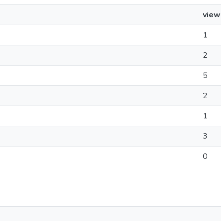
view
1
2
5
2
1
3
0