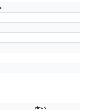
s
views