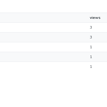
views
3
3
1
1
1