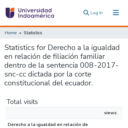
(current)
Log In
Communities & Collections
Home
Statistics
All of DSpace
Statistics for Derecho a la igualdad
Estadísticas Externas
en relación de filiación familiar
dentro de la sentencia 008-2017-
snc-cc dictada por la corte
constitucional del ecuador.
Total visits
views
Derecho a la igualdad en relación de