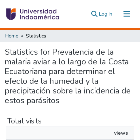
(current)
Log In
Communities & Collections
Home
Statistics
All of DSpace
Statistics for Prevalencia de la
Estadísticas Externas
malaria aviar a lo largo de la Costa
Ecuatoriana para determinar el
efecto de la humedad y la
precipitación sobre la incidencia de
estos parásitos
Total visits
views