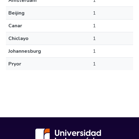
Amsterdam
1
Beijing
1
Canar
1
Chiclayo
1
Johannesburg
1
Pryor
1