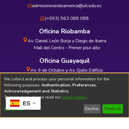
admisionesindoamerica@uti.edu.ec
(+593) 963 088 088
Oficina Riobamba
Av. Daniel León Borja y Diego de Ibarra
Mall del Centro - Primer piso alto
Oficina Guayaquil
Av. 9 de Octubre y Av. Quito Edificio
INDUAUTO - Planta baja
We collect and process your personal information for the
following purposes:
Authentication, Preferences,
Acknowledgement and Statistics
.
To learn more, please read our
privacy policy
.
ES
Soporte Técnico
Bibliolatino.com
Customize
Decline
That's ok