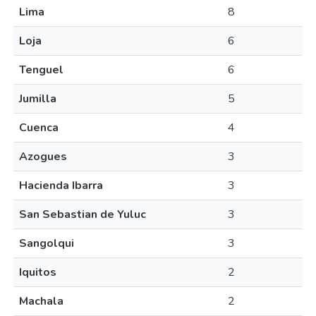
Lima
8
Loja
6
Tenguel
6
Jumilla
5
Cuenca
4
Azogues
3
Hacienda Ibarra
3
San Sebastian de Yuluc
3
Sangolqui
3
Iquitos
2
Machala
2