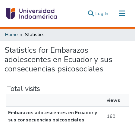
(current)
Log In
Communities & Collections
Home
Statistics
All of DSpace
Statistics for Embarazos
Estadísticas Externas
adolescentes en Ecuador y sus
consecuencias psicosociales
Total visits
views
Embarazos adolescentes en Ecuador y
169
sus consecuencias psicosociales