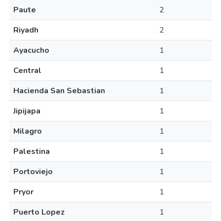
Paute
2
Riyadh
2
Ayacucho
1
Central
1
Hacienda San Sebastian
1
Jipijapa
1
Milagro
1
Palestina
1
Portoviejo
1
Pryor
1
Puerto Lopez
1