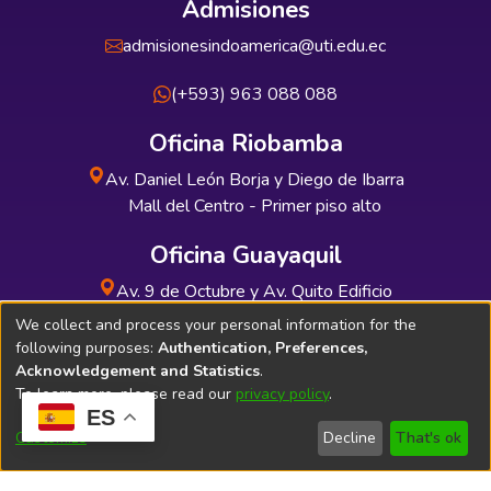
Admisiones
admisionesindoamerica@uti.edu.ec
(+593) 963 088 088
Oficina Riobamba
Av. Daniel León Borja y Diego de Ibarra
Mall del Centro - Primer piso alto
Oficina Guayaquil
Av. 9 de Octubre y Av. Quito Edificio
INDUAUTO - Planta baja
We collect and process your personal information for the
following purposes:
Authentication, Preferences,
Acknowledgement and Statistics
.
To learn more, please read our
privacy policy
.
ES
Soporte Técnico
Bibliolatino.com
Customize
Decline
That's ok