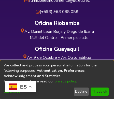
admisionesindoamerica@uti.edu.ec
(+593) 963 088 088
Oficina Riobamba
Av. Daniel León Borja y Diego de Ibarra
Mall del Centro - Primer piso alto
Oficina Guayaquil
Av. 9 de Octubre y Av. Quito Edificio
INDUAUTO - Planta baja
We collect and process your personal information for the
following purposes:
Authentication, Preferences,
Acknowledgement and Statistics
.
To learn more, please read our
privacy policy
.
ES
Soporte Técnico
Bibliolatino.com
Customize
Decline
That's ok