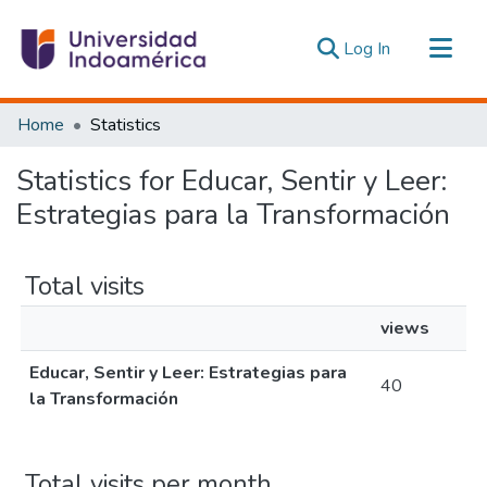
(current)
Log In
Communities & Collections
Home
Statistics
All of DSpace
Statistics for Educar, Sentir y Leer:
Estadísticas Externas
Estrategias para la Transformación
Total visits
views
Educar, Sentir y Leer: Estrategias para
40
la Transformación
Total visits per month